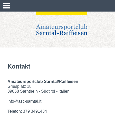
HOME
DER VEREIN
SEKTIONEN
ANMELDUNGEN
KONTAKT
Kontakt
RESERVIERUNG
KALENDER
Amateursportclub Sarntal/Raiffeisen
Griesplatz 18
39058 Sarnthein - Südtirol - Italien
info@asc-sarntal.it
Telefon: 379 3491434