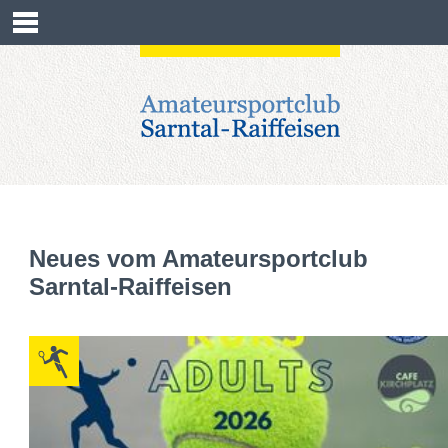
HOME
DER VEREIN
SEKTIONEN
ANMELDUNGEN
KONTAKT
Neues vom Amateursportclub
RESERVIERUNG
Sarntal-Raiffeisen
KALENDER