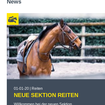
News
Gänsbacher Hannes
Kassier
Vienna Manuel
Schriftführerin
D’Elia Anna
Ausschussmitglied
Seebacher Michael
Stuefer Florian
01-01-20 | Reiten
NEUE SEKTION REITEN
Willkommen bei der neuen Sektion