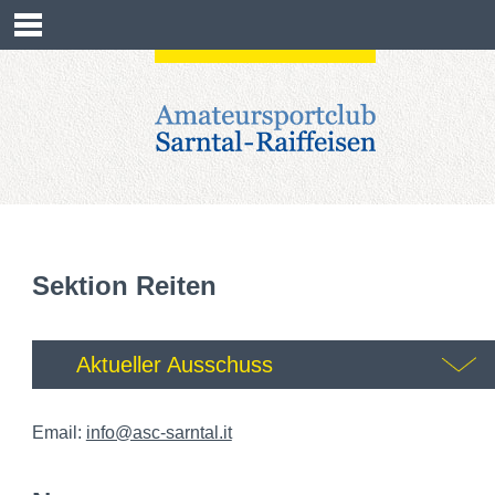
HOME
DER VEREIN
SEKTIONEN
ANMELDUNGEN
KONTAKT
Sektion Reiten
RESERVIERUNG
KALENDER
Aktueller Ausschuss
Sektionsleiter
Mair Roland
Email:
info@asc-sarntal.it
pferdevereinsarntal1@gmail.com
Sektionsleiterstellvertreter